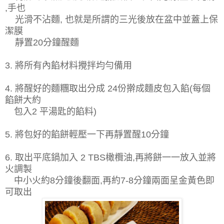
,手也
光滑不沾麵, 也就是所謂的三光後放在盆中並蓋上保
潔膜
靜置20分鐘醒麵
3. 將所有內餡材料攪拌均勻備用
4. 將醒好的麵糰取出分成 24份擀成麵皮包入餡(每個
餡餅大約
包入2 平湯匙的餡料)
5. 將包好的餡餅輕壓一下再靜置醒10分鐘
6. 取出平底鍋加入 2 TBS橄欖油,再將餅一一放入並將
火調製
中小火約8分鐘後翻面,再約7-8分鐘兩面呈金黃色即
可取出