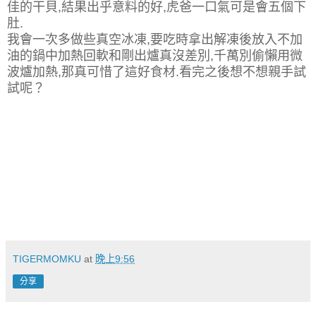
佳的干貝,結果出乎意料的好,虎爸一口氣可是會五個下
肚.
我會一次多做些真空冰凍,要吃時拿出解凍後放入不加
油的鍋中加熱回軟和剛出爐真沒差別,千萬別偷懶用微
波爐加熱,那真可惜了這好食材.看完之後想不想親手試
試呢？
TIGERMOMKU
at
晚上9:56
分享