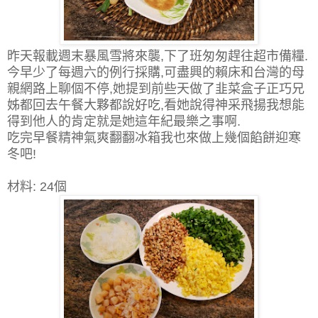
昨天報載週末暴風雪將來襲,下了班匆匆趕往超市備糧.
今早少了每週六的例行採購,可盡興的賴床和台灣的母
親網路上聊個不停,她提到前些天做了韭菜盒子正巧兄
姊都回去午餐大夥都說好吃,看她說得神采飛揚我想能
得到他人的肯定就是她這年紀最樂之事啊.
吃完早餐精神氣爽翻翻冰箱我也來做上幾個餡餅迎寒
冬吧!
材料: 24個