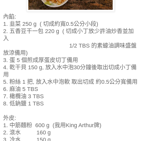
內餡:
1. 韭菜 250 g ( 切成約寬0.5公分小段)
2. 五香豆干一包 220 g ( 切成小丁放少許油炒香並加
入
1/2 TBS 的素蠔油調味盛盤
放涼備用)
3. 蛋 5 個煎成厚蛋皮切丁備用
4. 乾干貝 150 g, 放入水中泡30分鐘後取出切成小丁備
用
5. 粉絲 1 把, 放入水中泡軟 取出切成 約0.5公分寬備用
6. 麻油 5 TBS
7. 橄欖油 3 TBS
8. 低鈉鹽 1 TBS
外皮:
1. 中筋麵粉 600 g (我用King Arthur牌)
2. 滾水 160 g
3. 冷水 150 g