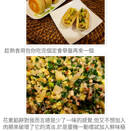
趁熱食用包你吃完個定會舉盤再來一個
花素餡餅對我而言總是少了一味的感覺,但又不想加入
肉類來破壞了它的清淡,於是靈機一動嚐試加入鮮味極