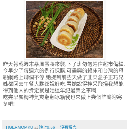
昨天報載週末暴風雪將來襲,下了班匆匆趕往超市備糧.
今早少了每週六的例行採購,可盡興的賴床和台灣的母
親網路上聊個不停,她提到前些天做了韭菜盒子正巧兄
姊都回去午餐大夥都說好吃,看她說得神采飛揚我想能
得到他人的肯定就是她這年紀最樂之事啊.
吃完早餐精神氣爽翻翻冰箱我也來做上幾個餡餅迎寒
冬吧!
TIGERMOMKU
at
晚上9:56
沒有留言: