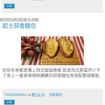
分享
2019年1月5日 星期六
起士蒜香麵包
近些年來都是備上西式聖誕晚餐,既是西式那當然少不
了來上一盤香噴噴熱騰騰的蒜香麵包來搭配整個餐點.
TIGERMOMKU
at
晚上8:35
沒有留言:
分享