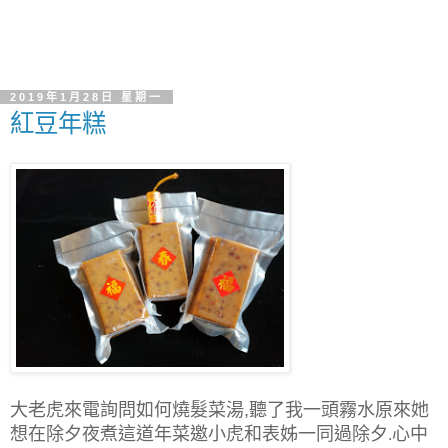
2019年1月28日 星期一
紅豆年糕
大老虎來電詢問如何燒髮菜湯
聽了我一頭霧水原來她
,
想在除夕夜煮這道年菜邀小虎和表姊一同過除夕
心中
.