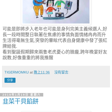
可能是即將步入老年也可能是身列完美主義候選人,好
長一段時間
整日
執著在焦慮的事情負面情緒冉冉而升
生活得毫無生氣,突發的暈眩代表自身健康中發了張紅
牌給我.
看到聖誕假期歸來兩隻老虎憂心的臉龐,跨年晚宴好友
說教,好像重重的將我推醒
TIGERMOMKU
at
晚上11:36
沒有留言:
分享
2019年1月19日 星期六
韭菜干貝餡餅