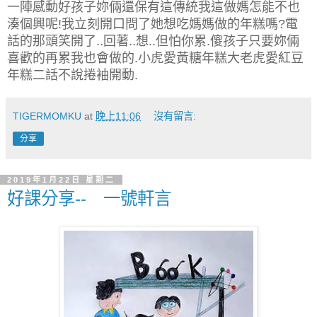
一陣感動好孩子妳倆還保有這傳統我這做媽怎能不也
湊個興呢
我立刻開口問了她想吃媽媽做的年糕嗎
電
!
?
話的那頭笑開了
回著
想
但怕你累
傻孩子只要妳倆
..
..
..
.
喜歡的再累我也會做的
小虎愛黃糖年糕大老虎愛紅豆
.
年糕二話不說捲袖開動
.
TIGERMOMKU
at
晚上11:06
沒有留言:
分享
2019年1月22日 星期二
好課分享-- 一號軒言