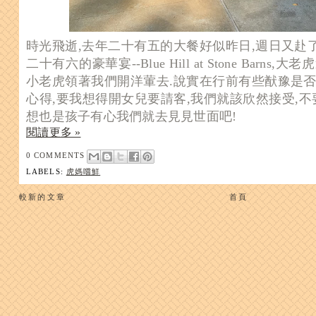
時光飛逝,去年二十有五的大餐好似昨日,週日又赴
二十有六的豪華宴--Blue Hill at Stone Barn
小老虎領著我們開洋葷去.說實在行前有些猷豫是否
心得,要我想得開女兒要請客,我們就該欣然接受,不
想也是孩子有心我們就去見見世面吧!
閱讀更多 »
0 COMMENTS
LABELS:
虎媽嚐鮮
較新的文章
首頁