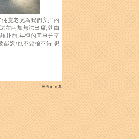
了倆隻老虎為我們安排的
s,大老虎遠在南加無法出席,就由
該赴約,年輕的同事分享
要
猷豫!也不要捨不得.想
較舊的文章