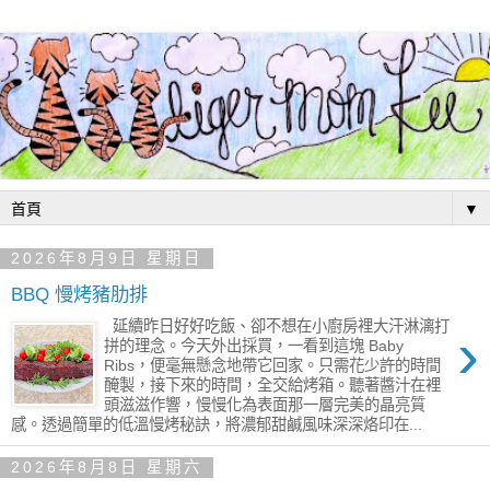
▼
2026年8月9日 星期日
BBQ 慢烤豬肋排
延續昨日好好吃飯、卻不想在小廚房裡大汗淋漓打
›
拼的理念。今天外出採買，一看到這塊 Baby
Ribs，便毫無懸念地帶它回家。只需花少許的時間
醃製，接下來的時間，全交給烤箱。聽著醬汁在裡
頭滋滋作響，慢慢化為表面那一層完美的晶亮質
感。透過簡單的低溫慢烤秘訣，將濃郁甜鹹風味深深烙印在...
2026年8月8日 星期六