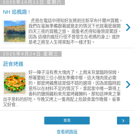
2025年10月11日 星期六
NH 追楓趣 !
›
虎爸在電話中得知好友將前往新罕布什爾州賞楓，
我們在毫無準備跟著感覺走的情況下也就著麼展開
四天三夜的賞楓之旅。 兩隻老虎得知後煞是驚訝，
因為 這樣的瘋狂行徑不曾發生在老媽的身上! 或許
是老之將至人生得來點不一樣才對。
2025年9月24日 星期三
蔬食烤雞
好一陣子沒有煮大塊肉了，上周末充當臨時保姆，
›
想著要給三位小朋友準備中餐，這大塊肉是必需
的，那麼烤雞應該是個不錯的選項，因為是臨時起
意所以在材料不足的情況下，拿起家中唯一算得上
香料的鹽焗雞粉來充當烤雞醃料，那知這神來之筆
出乎意料的好吃。今晚又烤上一隻再配上些蔬食當作晚餐，省事
又好食...
›
首頁
查看網路版