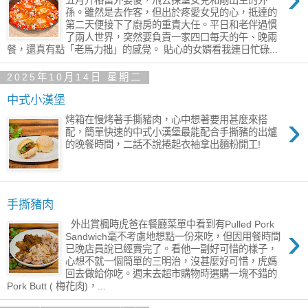
五月升格當外婆後，飛去探望女兒和剛出生的外
孫。雖然是去作客，但出於疼愛女兒的心，抵達的
第二天便接下了廚房的重責大任。平日和老伴過慣
了兩人世界，突然要負責一家四口每天的午、晚兩
餐，還真有點「老馬力拙」的感覺。 貼心的女婿看我連日忙碌...
2025年10月14日 星期二
中式小漢堡
›
烤箱在慢烤著手撕豬肉，心中想著要用甚麼來搭
配，簡單快速的中式小漢堡最能配合手撕豬的出爐
的晚餐時間，二話不說捲起衣袖拿出麵粉開工!
手撕豬肉
外出賞楓時虎爸在餐廳菜單中看到有Pulled Pork
›
Sandwich毫不考慮地想點一份來吃，但因用餐時間
已晚店員說已經賣完了。看他一副好可惜的樣子，
心想不就一個簡單的三明治，沒甚麼好可惜，虎媽
回去做給你吃。週末去超市購物時選購一塊不錯的
Pork Butt ( 梅花肉)，...