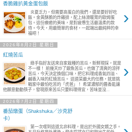
香脆雞扒黃金蛋包飯
›
炎夏乏力，但需要高蛋白的我們，還是要好好吃
飯。金黃酥脆的炸雞排，配上絲滑暖胃的歐姆蛋
包。這份療癒的美味，是對疲憊生活最溫柔的款
待。今天，用最簡單的食材，一起端出最純粹的幸
福吧！
2026年8月2日 星期日
紅燒苦瓜
綠手指好友送來自家栽種的苦瓜，新鮮現採，就是
›
不一樣！ 前幾天炒了銀魚苦瓜，也做了清爽的涼拌
苦瓜，今天決定換個口味，把它料理成香氣四溢、
鹹香入味的紅燒苦瓜。 這道菜最大的任務，就是挑
戰家中最怕吃苦的「虎爸」！ 希望濃郁的醬香能讓
他願意動動筷子，發現原來苦瓜只要料理得宜，苦味並沒...
2026年7月2日 星期四
番茄燉蛋（Shakshuka／沙克舒
卡）
›
第一次嚐到這道北非料理，是出於外國女婿之手。