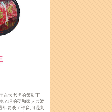
年在大老虎的策動下一
隻老虎的夢和家人共渡
過年要淡了許多,可是對