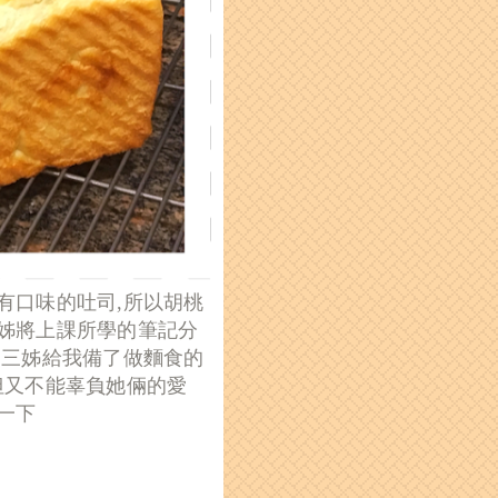
有口味的吐司,所以胡桃
姊將上課所學的筆記分
,三姊給我備了做麵食的
但又不能辜負她倆的愛
一下