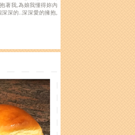
抱著我,為娘我懂得妳內
深深的..深深愛的擁抱,