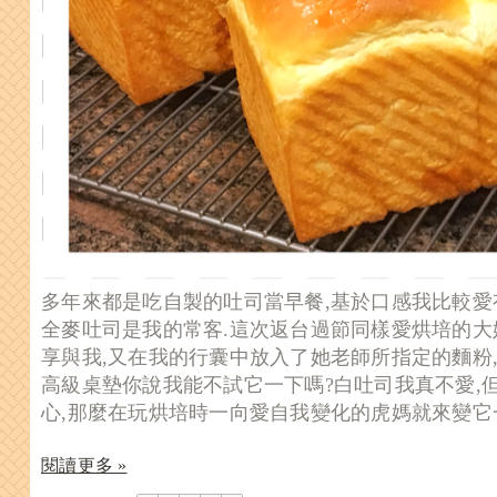
多年來都是吃自製的吐司當早餐,基於口感我比較愛
全麥吐司是我的常客.這次返台過節同樣愛烘培的大
享與我,又在我的行囊中放入了她老師所指定的麵粉
高級桌墊你說我能不試它一下嗎?白吐司我真不愛,
心,那麼在玩烘培時一向愛自我變化的虎媽就來變它
閱讀更多 »