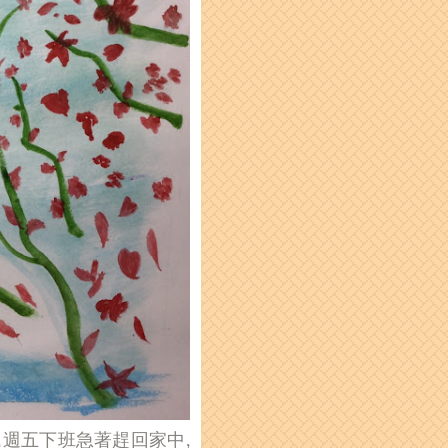
,
週五下班急著趕回家中,