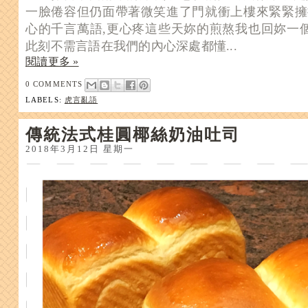
一臉倦容但仍面帶著微笑
進了門就衝上樓來緊緊擁
心的千言萬語,更心疼這些天妳的煎熬我也回妳一個
此刻不需言語在我們的內心深處都懂...
閱讀更多 »
0 COMMENTS
LABELS:
虎言亂語
傳統法式桂圓椰絲奶油吐司
2018年3月12日 星期一