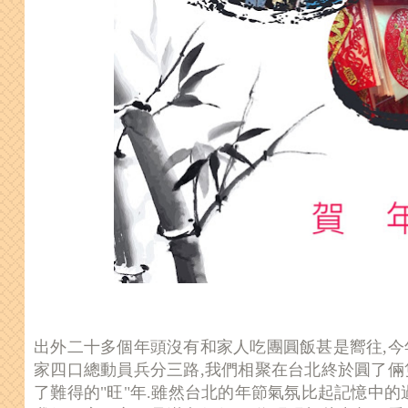
出外二十多個年頭沒有和家人吃團圓飯甚是嚮往,今
家四口總動員兵分三路,我們相聚在台北終於圓了倆
了難得的"旺"年.雖然台北的年節氣氛比起記憶中的