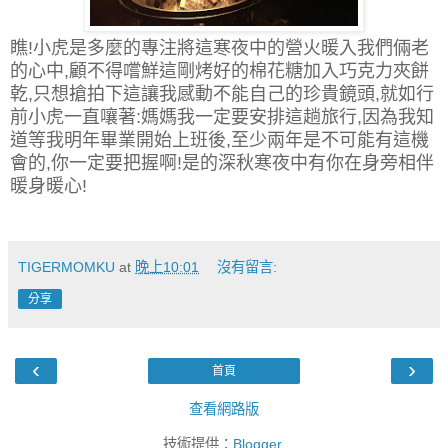
瞧!小虎是多麼的專注將這寒夜中的營火暖入我們倆老
的心中,顧不得嚐鮮這剛烤好的棉花糖加入巧克力夾餅
乾,只想搶拍下這讓我感動不能自己的珍貴鏡頭,就如行
前小虎一直嚷著:媽媽我一定要安排這趟旅行,因為我知
道等我明年畢業開始上班後,至少兩年是不可能有這機
會的,你一定要把握啊!是的深秋寒夜中有你在身旁相伴
暖身暖心!
TIGERMOMKU
at
晚上10:01
沒有留言:
分享
‹
›
首頁
查看網路版
技術提供：
Blogger
.