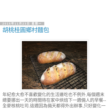
2015年11月23日 星期一
胡桃桂圓鄉村麵包
年紀愈大愈不喜歡變化的生活連吃也不例外,每個週末
總要挪出一天的時間待在家中烘焙下一週倆人的早餐--
全麥核桃吐司.這週因為倆天都得外出辦事,只好變化一