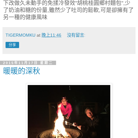
下改做久未動手的免揉冷發效"胡桃桂圓鄉村麵包",少
了奶油和糖的份量,雖然少了吐司的鬆軟,可是卻擁有了
另一種的健康風味
TIGERMOMKU
at
晚上11:46
沒有留言:
分享
2015年11月17日 星期二
暖暖的深秋