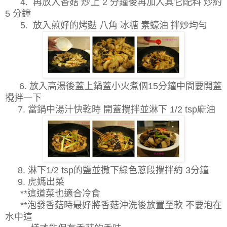
4. 再放入香菇 炒上 2 分鐘後再加入其它配料 炒約
5 分鐘
5. 放入煎好的烤麩 八角 冰糖 素蠔油 拌炒均勻
6. 放入高湯後蓋上鍋蓋小火煮個15分鐘中間要開蓋
攪拌一下
7. 當鍋中湯汁快乾時 開蓋攪拌並淋下 1/2 tsp麻油
8. 淋下1/2 tsp的鹽並撒下綠色蔥段攪拌約 3分鐘
9. 虎媽出菜
**這道菜也適合冷食
**泡發香菇時最好將香菇沖洗後放置至軟 不要泡在
水中這