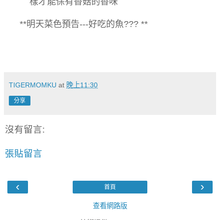
樣才能保有香菇的香味
**明天菜色預告---好吃的魚??? **
TIGERMOMKU
at
晚上11:30
分享
沒有留言:
張貼留言
‹
›
首頁
查看網路版