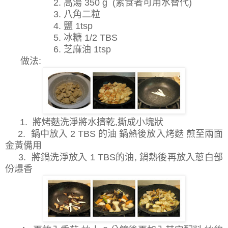
2. 高湯 350 g (素食者可用水替代)
3. 八角二粒
4. 鹽 1tsp
5. 冰糖 1/2 TBS
6. 芝麻油 1tsp
做法:
1.
將烤麩洗淨將水擠乾,撕成小塊狀
2. 鍋中放入 2 TBS 的油 鍋熱後放入烤麩 煎至兩面
金黃備用
3. 將鍋洗淨放入 1 TBS的油, 鍋熱後再放入蔥白部
份爆香