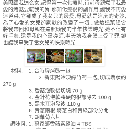
美照顧我這么女,記得第一次化療時,行前母親煮了我最
愛的烤麩要暖我的胃,那知化療後的副作用,讓我不再愛
這道菜,它卻成了我女兒的最愛,母愛就是這麼的奇妙,
為了心愛的女兒卻默默的改變了一切...做這道菜總會
將我帶回和母親在這照顧我的半年快樂時光.她不但有
好手藝,還是我的心靈導師,老天讓我身體上受了罪,卻
也讓我享受了當女兒的快樂時光.
材料: 1. 合時牌烤麩一包
2. 新東陽冷凍綠竹筍一包,切成塊狀約
270 g
3. 香菇泡軟後切塊 70 g
4. 金針花泡軟將硬的根部除去 100 g
5. 黑木耳泡發後 110 g
6. 青蔥兩根 將蔥白和青綠部份分開
7. 胡蘿蔔六片
調味料: 1. 萬家鄉香菇素蠔油 4 TBS