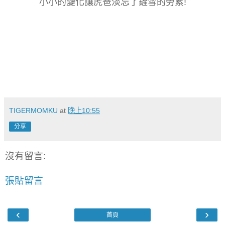
小小的變化讓虎爸淡忘了鏟雪的勞累!
TIGERMOMKU
at
晚上10:55
分享
沒有留言:
張貼留言
‹
›
首頁