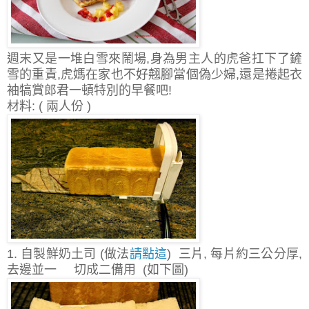
週末又是一堆白雪來鬧場,身為男主人的虎爸扛下了鏟
雪的重責,虎媽在家也不好翹腳當個偽少婦,還是捲起衣
袖犒賞郎君一頓特別的早餐吧!
材料: ( 兩人份 )
1. 自製鮮奶土司 (做法
請點這
) 三片, 每片約三公分厚,
去邊並一 切
成二備用 (如下圖)