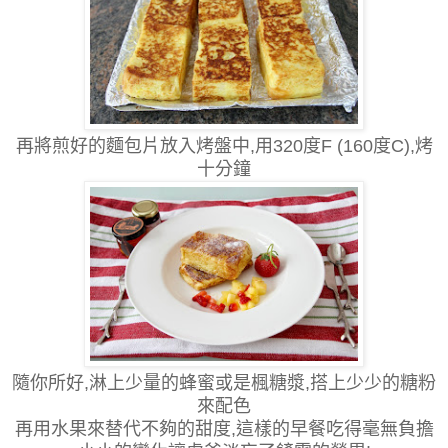
再將煎好的麵包片放入烤盤中,用320度F (160度C),烤
十分鐘
隨你所好,淋上少量的蜂蜜或是楓糖漿,搭上少少的糖粉
來配色
再用水果來替代不夠的甜度,這樣的早餐吃得毫無負擔