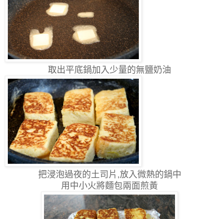
取出平底鍋加入少量的無鹽奶油
把浸泡過夜的土司片,放入微熱的鍋中
用中小火將麵包兩面煎黃