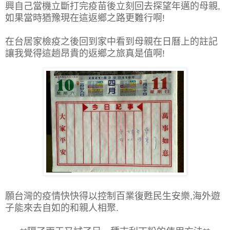
興自己當機立斷打完疫苗後立刻回去探望年邁的母親,
如果當時猶豫現在這返鄉之路更難行啊!
在台居家檢疫之後回到家中看到母親在日曆上的註記
讓我覺得這趟昂貴的返鄉之旅真是值啊!
願台灣的疫情快快得以控制百業復甦民生安樂,海外遊
子能來去自如的和親人相聚.