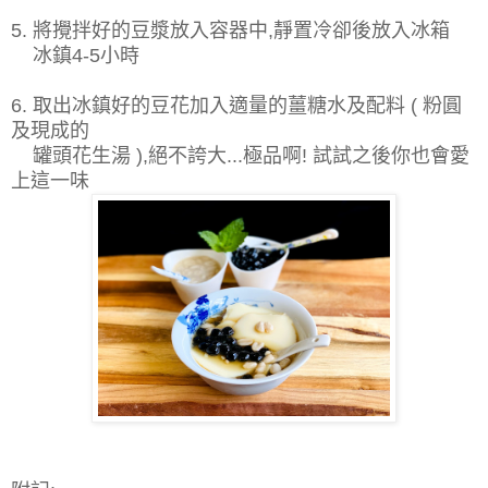
5. 將攪拌好的豆漿放入容器中,靜置冷卻後放入冰箱
冰鎮4-5小時
6. 取出冰鎮好的豆花加入適量的薑糖水及配料 ( 粉圓
及現成的
罐頭花生湯 ),絕不誇大...極品啊! 試試之後你也會愛
上這一味