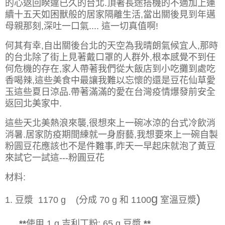
的心返回睽違已久的台北.頂著長途搭機的不適加上連
續十五天如困獸般的居家隔離生活,當出關後見到年邁
母親那刻,深吐一口氣.... 這一切真值啊!
何其有幸,自出關後台北的天空為我晴朗氣候宜人,那時
的台北除了街上見著戴口罩的人群外,根本感覺不到任
何危機的存在,家人帶著我們從大飯店到小吃攤
到處吃
香喝辣,這些美食中
最讓我難以忘懷的還是豆花仙草愛
玉這些夏日涼品.
帶著滿滿的愛在台灣疫情爆發前安全
返回北美家中.
這些天北美熱浪來襲,很想來上一碗冰涼的台式冷飲消
消暑.居家防疫期間練就一身廚藝,我想要來上一碗自製
粉圓豆花應該也不是件難事,昨天一早起床就泡了黃豆
來試它一試這---粉圓豆花
材料:
g
)
1. 豆漿 1170 g (分成 70 g 和 1100
室溫豆漿
**
使用 1 g 吉利丁粉: 65 g 豆漿
**