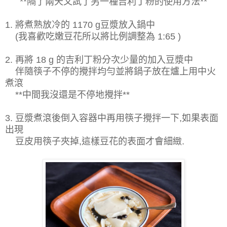
**隔了兩天又試了另一種吉利丁粉的使用方法**
1. 將煮熟放冷的 1170 g豆漿放入鍋中
(我喜歡吃嫩豆花所以將比例調整為 1:65 )
2. 再將 18 g 的吉利丁粉分次少量的加入豆漿中
伴隨筷子不停的攪拌均勻並將鍋子放在爐上用中火
煮滾
**中間我沒還是不停地攪拌**
3. 豆漿煮滾後倒入容器中再用筷子攪拌一下,如果表面
出現
豆皮用筷子夾掉,這樣豆花的表面才會細緻.