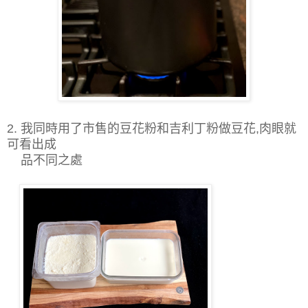
2. 我同時用了市售的豆花粉和吉利丁粉做豆花,肉眼就
可看出成
品不同之處