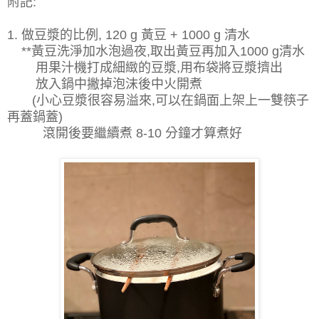
附記:
1. 做豆漿的比例, 120 g 黃豆 + 1000 g 清水
**黃豆洗淨加水泡過夜,取出黃豆再加入1000 g清水
用果汁機打成細緻的豆漿,用布袋將豆漿擠出
放入鍋中撇掉泡沫後中火開煮
(小心豆漿很容易溢來,可以在鍋面上架上一雙筷子
再蓋鍋蓋)
滾開後要繼續煮 8-10 分鐘才算煮好