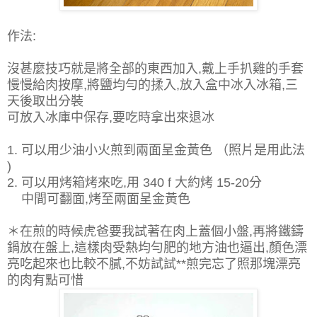
作法:
沒甚麼技巧就是將全部的東西加入,戴上手扒雞的手套
慢慢給肉按摩,將鹽均勻的揉入,放入盒中冰入冰箱,三
天後取出分裝
可放入冰庫中保存,要吃時拿出來退冰
1. 可以用少油小火煎到兩面呈金黃色 （照片是用此法
)
2. 可以用烤箱烤來吃,用 340 f 大約烤 15-20分
中間可翻面,烤至兩面呈金黃色
＊在煎的時候虎爸要我試著在肉上蓋個小盤,再將鐵鑄
鍋放在盤上,這樣肉受熱均勻肥的地方油也逼出,顏色漂
亮吃起來也比較不膩,不妨試試**煎完忘了照那塊漂亮
的肉有點可惜