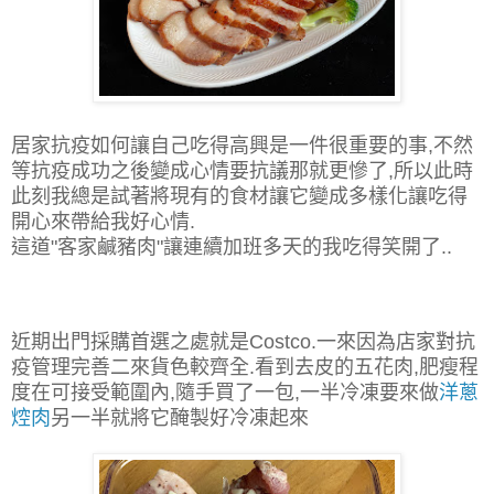
居家抗疫如何讓自己吃得高興是一件很重要的事,不然
等抗疫成功之後變成心情要抗議那就更慘了,所以此時
此刻我總是試著將現有的食材讓它變成多樣化讓吃得
開心來帶給我好心情.
這道"客家鹹豬肉"讓連續加班多天的我吃得笑開了..
近期出門採購首選之處就是Costco.一來因為店家對抗
疫管理完善二來貨色較齊全.看到去皮的五花肉,肥瘦程
度在可接受範圍內,隨手買了一包,一半冷凍要來做
洋蔥
焢肉
另一半就將它醃製好冷凍起來