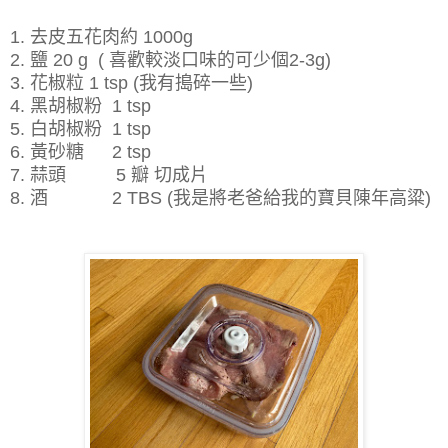
1. 去皮五花肉約 1000g
2. 鹽 20 g ( 喜歡較淡口味的可少個2-3g)
3. 花椒粒 1 tsp (我有搗碎一些)
4. 黑胡椒粉 1 tsp
5. 白胡椒粉 1 tsp
6. 黃砂糖 2 tsp
7. 蒜頭 5 瓣 切成片
8. 酒 2 TBS (我是將老爸給我的寶貝陳年高粱)