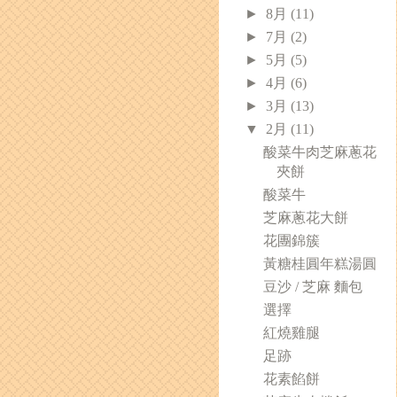
►
8月
(11)
►
7月
(2)
►
5月
(5)
►
4月
(6)
►
3月
(13)
▼
2月
(11)
酸菜牛肉芝麻蔥花
夾餅
酸菜牛
芝麻蔥花大餅
花團錦簇
黃糖桂圓年糕湯圓
豆沙 / 芝麻 麵包
選擇
紅燒雞腿
足跡
花素餡餅