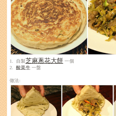
芝麻蔥花大餅
1. 自製
一個
2.
酸菜牛
一盤
做法: