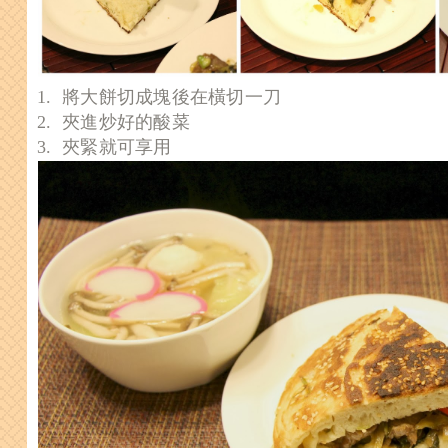
1. 將大餅切成塊後在橫切一刀
2. 夾進炒好的酸菜
3. 夾緊就可享用