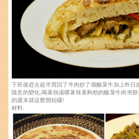
下班後趕去超市買回了牛肉炒了個酸菜牛加上昨日
隨意的變化,喝著熱湯嚼著辣著夠勁的酸菜牛肉夾餅
的週末就這麼開始囉!
材料: