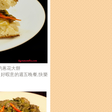
的蔥花大餅
,好暇意的週五晚餐,快樂