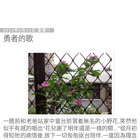
2013年6月24日 星期一
勇者的歌
一週前和老爸站家中窗台前賞着無名的小野花,突然他
似乎有感的唱出"花兒謝了明年還是一様的開..."從月初
得知他的病情後,放下一切匆匆返台陪伴.一度因為理念