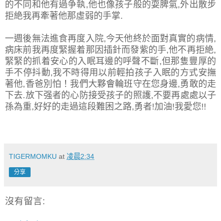
的不同和他有過争執,他也像孩子般的耍脾氣,外出散步
拒絶我再牽著他那虛弱的手掌.
一週後無法進食再度入院,今天他終於面對真實的病情,
病床前我再度緊握着那因插針而發紫的手,他不再拒絶,
緊緊的抓着安心的入眠耳邊的呼聲不斷,但那隻豐厚的
手不停抖動,我不時得用以前輕拍孩子入眠的方式安撫
著他,香爸別怕！我們大夥會輪班守在您身邊,勇敢的走
下去.放下强者的心防接受孩子的照護,不要再處處以子
孫為重,好好的走過這段難困之路,勇者!加油!我愛您!!
TIGERMOMKU
at
凌晨2:34
分享
沒有留言: