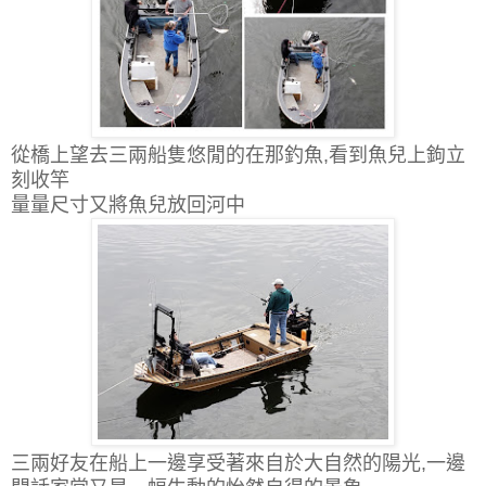
從橋上望去三兩船隻悠閒的在那釣魚,看到魚兒上鉤立
刻收竿
量量尺寸又將魚兒放回河中
三兩好友在船上一邊享受著來自於大自然的陽光,一邊