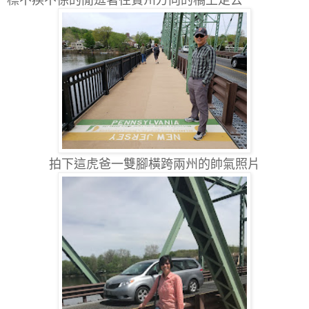
標不疾不徐的閒逛著往賓州方向的橋上走去
拍下這虎爸一雙腳橫跨兩州的帥氣照片