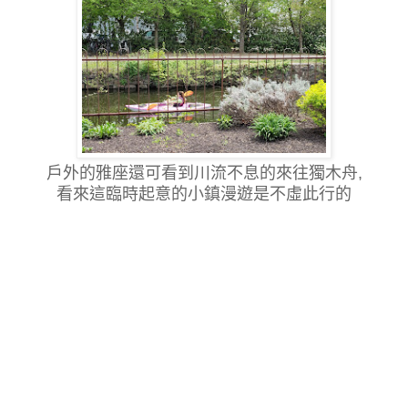
戶外的雅座還可看到川流不息的來往獨木舟,
看來這臨時起意
的小鎮漫遊是不虛此行的