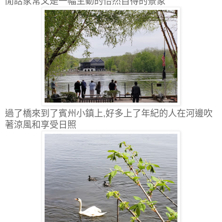
閒話家常又是一幅生動的怡然自得的景象
過了橋來到了賓州小鎮上,好多上了年紀的人在河邊吹
著涼風和享受日照