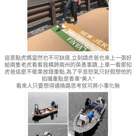
這景點虎媽當然也不可缺席,立刻請虎爸也來上一張好
給兩隻老虎看看我橫跨兩州的英勇事蹟,上車一看那知
虎爸這麼不敬業放錯重點,為了平息怒氣只好假想他的
拍攝重點是香車"美人"
看來人只要想得通換路思考就可將小事化無