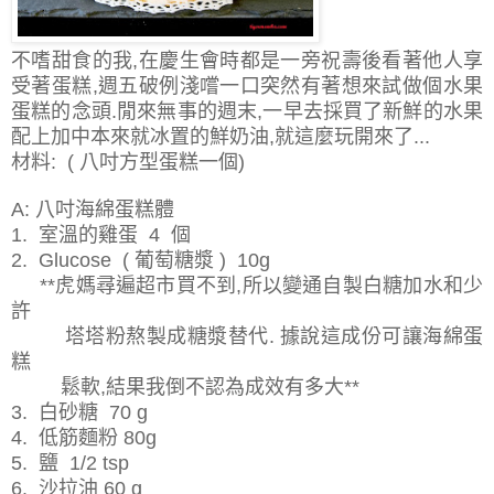
不嗜甜食的我,在慶生會時都是一旁祝壽後看著他人享
受著蛋糕,週五破例淺嚐一口突然有著想來試做個水果
蛋糕的念頭.閒來無事的週末,一早去採買了新鮮的水果
配上加中本來就冰置的鮮奶油,就這麼玩開來了...
材料: ( 八吋方型蛋糕一個)
A: 八吋海綿蛋糕體
1. 室溫的雞蛋 4 個
2. Glucose ( 葡萄糖漿 ) 10g
**虎媽尋遍超市買不到,所以變通自製白糖加水和少
許
塔塔粉熬製成糖漿替代. 據說這成份可讓海綿蛋
糕
鬆軟,結果我倒不認為成效有多大**
3. 白砂糖 70 g
4. 低筋麵粉 80g
5. 鹽 1/2 tsp
6. 沙拉油 60 g