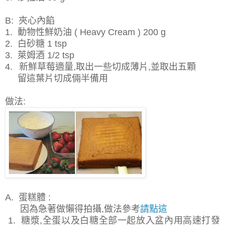
B: 夾心內餡
1. 動物性鮮奶油 ( Heavy Cream ) 200 g
2. 白砂糖 1 tsp
3. 萊姆酒 1/2 tsp
4.
新鮮草莓適量,取出一些切成薄片,並取出五顆
留這葉片切成倆半備用
做法:
A. 蛋糕體 :
因為急著做懶得拍攝,做法參考
請點這
1. 糖漿,全蛋以及白糖全部一起放入盆內用高速打發