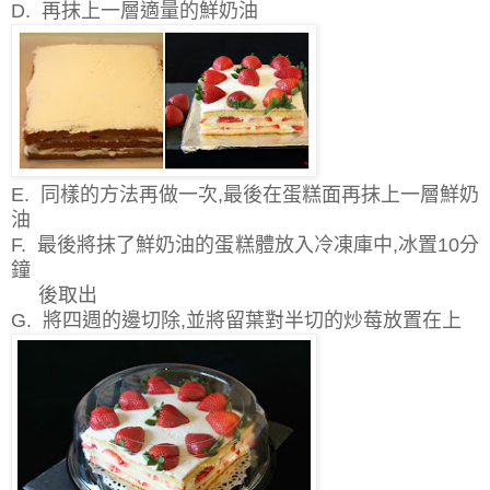
D. 再抹上一層適量的鮮奶油
E. 同樣的方法再做一次,最後在蛋糕面再抹上一層鮮奶
油
F. 最後將抹了鮮奶油的蛋糕體放入冷凍庫中,冰置10分
鐘
後取出
G. 將四週的邊切除,並將留葉對半切的炒莓放置在上