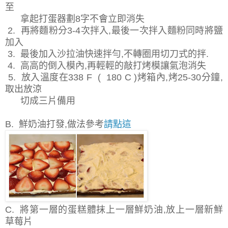
至
拿起打蛋器劃8字不會立即消失
2. 再將麵粉分3-4次拌入,最後一次拌入麵粉同時將鹽
加入
3. 最後加入沙拉油快速拌勻,不轉圈用切刀式的拌.
4. 高高的倒入模內,再輕輕的敲打烤模讓氣泡消失
5. 放入溫度在338 F ( 180 C )烤箱內,烤25-30分鐘,
取出放涼
切成三片備用
B. 鮮奶油打發,做法參考
請點這
C. 將第一層的蛋糕體抹上一層鮮奶油,放上一層新鮮
草莓片