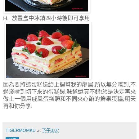
H. 放置盒中冰鎮四小時後即可享用
因為要將這蛋糕送給上週幫我的鄰居,所以無分嚐到,不
過淺嚐到切下來的蛋糕邊,味道還真不錯!於是決定再來
做上一個用戚風蛋糕體和不同夾心餡的鮮果蛋糕,明天
再和你分享.
TIGERMOMKU
at
下午3:07