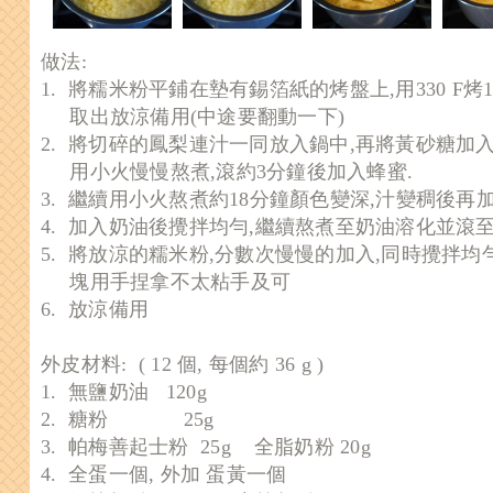
做法:
1. 將糯米粉平鋪在墊有錫箔紙的烤盤上,用330 F烤
取出放涼備用(中途要翻動一下)
2. 將切碎的鳳梨連汁一同放入鍋中,再將黃砂糖加
用小火慢慢熬煮,滾約3分鐘後加入蜂蜜.
3. 繼續用小火熬煮約18分鐘顏色變深,汁變稠後再
4. 加入奶油後攪拌均勻,繼續熬煮至奶油溶化並滾
5. 將放涼的糯米粉,分數次慢慢的加入,同時攪拌均
塊用手捏拿不太粘手及可
6. 放涼備用
外皮材料: ( 12 個, 每個約 36 g )
1. 無鹽奶油 120g
2. 糖粉 25g
3.
帕梅善起士粉 25g 全脂奶粉 20g
4.
全蛋一個, 外加 蛋黃一個