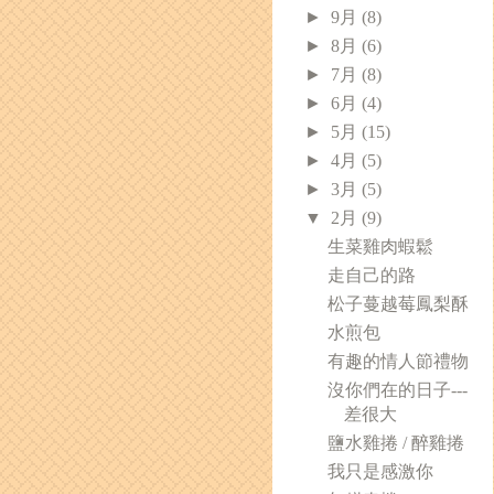
►
9月
(8)
►
8月
(6)
►
7月
(8)
►
6月
(4)
►
5月
(15)
►
4月
(5)
►
3月
(5)
▼
2月
(9)
生菜雞肉蝦鬆
走自己的路
松子蔓越莓鳳梨酥
水煎包
有趣的情人節禮物
沒你們在的日子---
差很大
鹽水雞捲 / 醉雞捲
我只是感激你