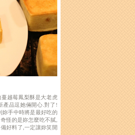
的蔓越莓鳳梨酥是大老虎
新產品逗她倆開心.對了!
拿到妳手中時將是最好吃的
,奇怪的是妳怎麼吃不膩,
去備好料了,一定讓妳笑開