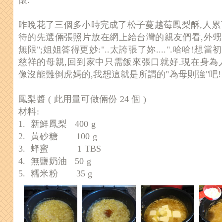
昨晚花了三個多小時完成了松子蔓越莓鳳梨酥,人累
待的先選倆張照片放在網上給台灣的親友們看,外甥
無限";姐姐答得更妙:"..太誇張了妳....".哈哈!
慈祥的母親,回到家中只需飯來張口就好.現在身為
像沒能難倒虎媽的,我想這就是所謂的"為母則強"吧!
鳳梨醬 ( 此用量可做倆份 24 個 )
材料:
1. 新鮮鳳梨 400 g
2. 黃砂糖 100 g
3. 蜂蜜 1 TBS
4. 無鹽奶油 50 g
5. 糯米粉 35 g