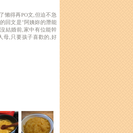
了懶得再PO文,但迫不急
的回文是"阿姨妳的潛能
想當初沒結婚前,家中有位能幹
人母,只要孩子喜歡的,好