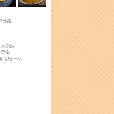
12分鐘
入
加入奶油
至冒泡
勻,取出一小