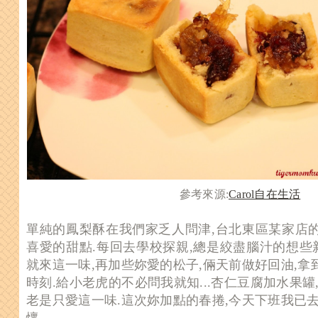
參考來源:
Carol自在生活
單純的鳳梨酥在我們家乏人問津,台北東區某家店
喜愛的甜點.每回去學校探親,總是絞盡腦汁的想些
就來這一味,再加些妳愛的松子,倆天前做好回油,
時刻.
給小老虎的不必問我就知...杏仁豆腐加水果罐
老是只愛這一味.這次妳加點的春捲,今天下班我已
懷.