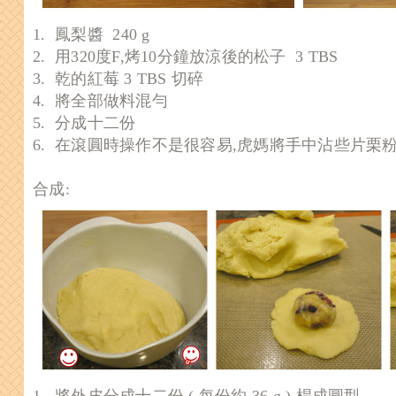
1. 鳳梨醬 240 g
2. 用320度F,烤10分鐘放涼後的松子 3 TBS
3. 乾的紅莓 3 TBS 切碎
4. 將全部做料混勻
5. 分成十二份
6. 在滾圓時操作不是很容易,虎媽將手中沾些片栗
合成:
1. 將外皮分成十二份 ( 每份約 36 g ),桿成圓型