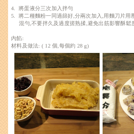
4. 將蛋液分三次加入拌勻
5. 將二種麵粉一同過篩好,分兩次加入,用麵刀片用
混勻,不要拌久及過度搓熟揉,避免出筋影響酥鬆
內餡:
材料及做法: ( 12 個,每個約 28 g)