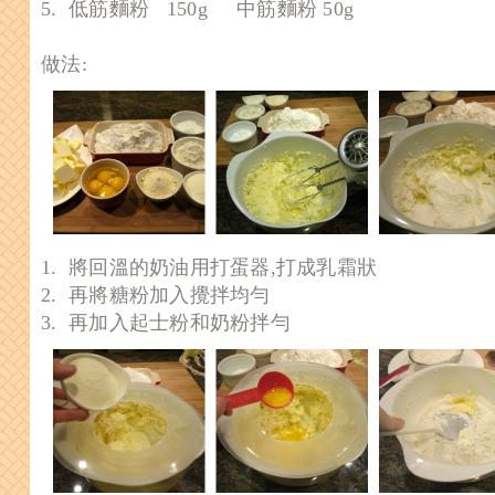
5. 低筋麵粉 150g 中筋麵粉 50g
做法:
1. 將回溫的奶油用打蛋器,打成乳霜狀
2. 再將糖粉加入攪拌均勻
3. 再加入起士粉和奶粉拌勻