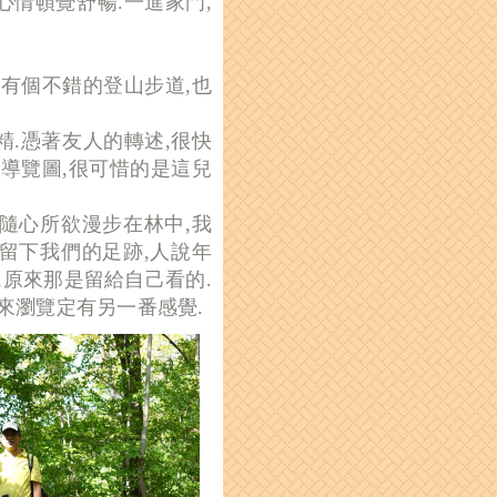
心情頓覺舒暢.一進家門,
有個不錯的登山步道,也
精.憑著友人的轉述,很快
導覽圖,很可惜的是這兒
,隨心所欲漫步在林中,我
,留下我們的足跡,人說年
,原來那是留給自己看的.
來瀏覽定有另一番感覺.