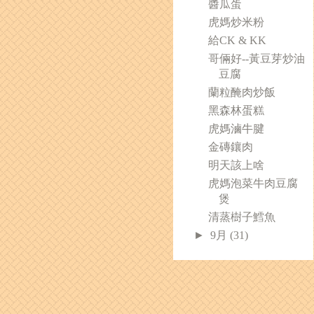
醬瓜蛋
虎媽炒米粉
給CK & KK
哥倆好--黃豆芽炒油
豆腐
蘭粒醃肉炒飯
黑森林蛋糕
虎媽滷牛腱
金磚鑲肉
明天該上啥
虎媽泡菜牛肉豆腐
煲
清蒸樹子鱈魚
►
9月
(31)