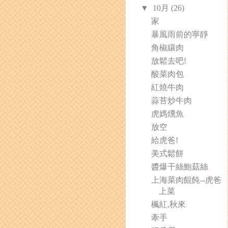
▼
10月
(26)
家
暴風雨前的寧靜
角椒纕肉
放鬆去吧!
酸菜肉包
紅燒牛肉
蒜苔炒牛肉
虎媽燻魚
放空
給虎爸!
美式鬆餅
醬爆干絲鮑菇絲
上海菜肉餛飩--虎爸
上菜
楓紅,秋來
牽手