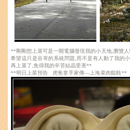
**剛剛想上菜可是一開電腦發現我的小天地,瀏覽人
希望這只是谷哥的系統問題,而不是有人動了我的小
再上菜了,免得我的辛苦結晶受害**
**明日上菜預告 虎爸拿手家傳---上海菜肉餛飩**