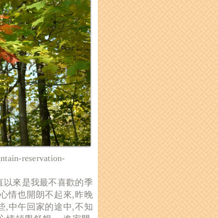
ntain-reservation-
一直以來是我最不喜歡的季
然心情也開朗不起來,昨晚
些
,中午回家的途中,不知