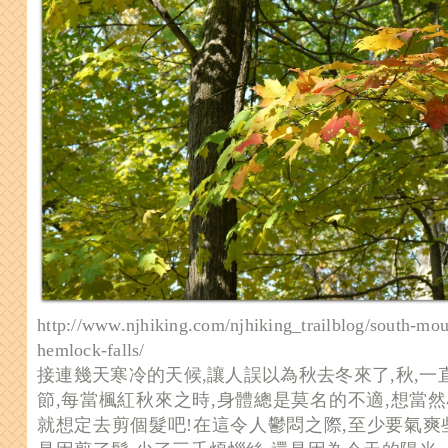
http://www.njhiking.com/njhiking_trailblog/south-mou
hemlock-falls/
接連幾天寒冷的天候,讓人誤以為秋去冬來了,秋,
節,每當楓紅秋來之時,身體總是莫名的不適,想當
就想定去剪個髮吧!在這令人鬱悶之際,至少要氣爽