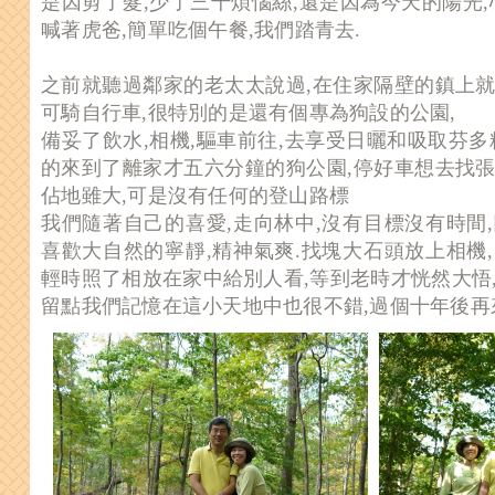
是因剪了髮,少了三千煩惱絲,還是因為今天的陽光,
喊著虎爸,簡單吃個午餐,我們踏青去.
之前就聽過鄰家的老太太說過,在住家隔壁的鎮上就
可騎自行車,很特別的是還有個專為狗設的公園,
備妥了飲水,相機,驅車前往,去享受日曬和吸取芬多
的來到了離家才五六分鐘的狗公園,停好車想去找張
佔地雖大,可是沒有任何的登山路標
我們隨著自己的喜愛,走向林中,沒有目標沒有時間
喜歡大自然的寧靜,精神氣爽.找塊大石頭放上相機
輕時照了相放在家中給別人看,等到老時才恍然大悟
留點我們記憶在這小天地中也很不錯,過個十年後再