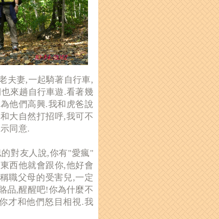
老夫妻,一起騎著自行車,
們也來趟自行車遊.看著幾
為他們高興.我和虎爸說
和大自然打招呼,我可不
示同意.
的對友人說,你有"愛瘋"
這東西他就會跟你,他好會
下不稱職父母的受害兒,一定
賂品,醒醒吧!你為什麼不
你才和他們怒目相視.我